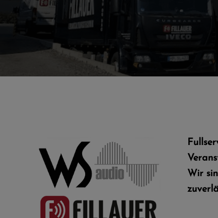
Fullser
Veranst
Wir sin
zuverlä