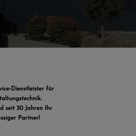
LET'S TALK
vice-Dienstleister für
altungstechnik.​
info@ws-audio.de
d seit 30 Jahren Ihr
info@fillauer-
ssiger Partner!
veranstaltungstechnik.de