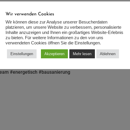
Wir verwenden Cookies
Wir können diese zur Analyse unserer Besucherdaten
fmerksam!
platzieren, um unsere Website zu verbessern, personalisierte
Inhalte anzuzeigen und Ihnen ein großartiges Website-Erlebnis
ie Aufbauarbeiten für das Sommer-Open-Air in Einhausen. Am
zu bieten. Für weitere Informationen zu den von uns
ation“.
verwendeten Cookies öffnen Sie die Einstellungen.
Einstellungen
Akzeptieren
Mehr lesen
Ablehnen
staltung #show #lorsch #herxheim #lichttechnik #tontechnik #
ream #energetisch #bausanierung