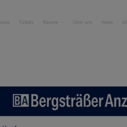
vices
Tickets
Räume
Über uns
News
Jo