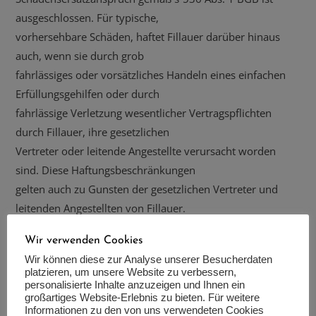
ausgeschlossen. Für typische,
vorhersehbare Schäden, haftet Fillauer darüber hinaus
auch, wenn sie durch grob
fahrlässiges oder vorsätzliches Handeln eines einfachen
Erfüllungsgehilfen oder durch
fahrlässige Verletzung wesentlicher Vertragspflichten
durch Fillauer, ihre gesetzlichen
Vertreter oder leitende Angestellte verursacht worden
sind. Diese Haftungsbeschränkungen
gelten auch zu Gunsten der gesetzlichen Vertreter und
leitenden Angestellten von Fillauer.
2. Die Haftung für Schäden aus der Verletzung des Lebens,
Wir verwenden Cookies
des Körpers oder der
Wir können diese zur Analyse unserer Besucherdaten
Gesundheit bleibt von diesen Haftungsbeschränkungen
platzieren, um unsere Website zu verbessern,
unberührt.
personalisierte Inhalte anzuzeigen und Ihnen ein
großartiges Website-Erlebnis zu bieten. Für weitere
3. Die vorstehenden Regelungen gelten nicht für den
Informationen zu den von uns verwendeten Cookies