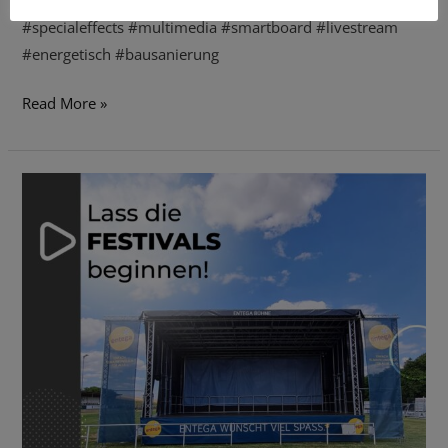
#specialeffects #multimedia #smartboard #livestream
#energetisch #bausanierung
Read More »
Die
Temperaturen
steigen
an!