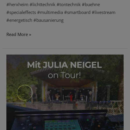
#herxheim #lichttechnik #tontechnik #buehne
#specialeffects #multimedia #smartboard #livestream
#energetisch #bausanierung
Read More »
Mit
Julia
Neigel on
Tour!