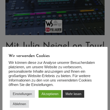
Mit Julia Neigel on Tour!
Wir verwenden Cookies
Alle
Wir können diese zur Analyse unserer Besucherdaten
platzieren, um unsere Website zu verbessern,
Die deutsche Ausnahmesängerin Julia Neigel ist derzeit auf
personalisierte Inhalte anzuzeigen und Ihnen ein
großartiges Website-Erlebnis zu bieten. Für weitere
allen Kanälen präsent. Wir haben sie begleitet – zuerst in
Informationen zu den von uns verwendeten Cookies
unserem Proberaum in Lorsch, danach auch auf der
öffnen Sie die Einstellungen.
Bühne in Bad Wünnenberg! Danke für’s Vertrauen!
Einstellungen
Akzeptieren
Mehr lesen
www.ws-audio.de
#event #wsaudio #fillauer #veranstaltung #show #lorsch
Ablehnen
#herxheim #lichttechnik #tontechnik #buehne