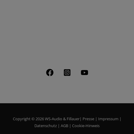
LET'S TALK
info@ws-audio.de
info@fillauer-veranstaltungstechnik.de
STAY CONNECTED
Copyright © 2026 WS-Audio & Fillauer|
Presse
|
Impressum
|
Datenschutz
|
AGB
|
Cookie-Hinweis