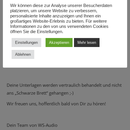
Wir können diese zur Analyse unserer Besucherdaten
In Deiner Bewerbung sollte unbedingt enthalten sein:
platzieren, um unsere Website zu verbessern,
personalisierte Inhalte anzuzeigen und Ihnen ein
- Bewerbungsanschreiben
großartiges Website-Erlebnis zu bieten. Für weitere
Informationen zu den von uns verwendeten Cookies
- Lebenslauf
öffnen Sie die Einstellungen.
- Foto
Einstellungen
Akzeptieren
Mehr lesen
- Zeugnisse
Ablehnen
- evtl. sonstige Qualifikationen
Deine Unterlagen werden vertraulich behandelt und nicht
ans „Schwarze Brett“ gehangen ;-)
Wir freuen uns, hoffentlich bald von Dir zu hören!
Dein Team von WS-Audio