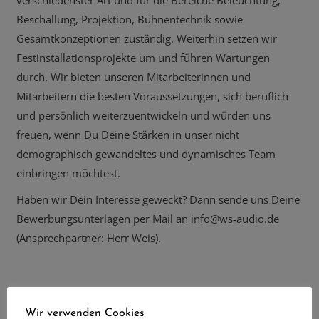
Beschallung, Projektion, Bühnentechnik sowie
Gesamtkonzeptionen zuständig. Weiterhin setzen wir
Festinstallationsprojekte um und führen Wartungen
durch. Wir bieten unseren Mitarbeiterinnen und
Mitarbeitern die besten Voraussetzungen, sich beruflich
und persönlich weiterzuentwickeln und würden uns
freuen, wenn Du Deine Stärken in unser nicht
demographisch gewandeltes und dynamisches Team
einbringen möchtest.
Haben wir Dein Interesse geweckt? Dann sende uns Deine
Bewerbungsunterlagen per Mail an info@ws-audio.de
(Ansprechpartner: Herr Weis).
Wir verwenden Cookies