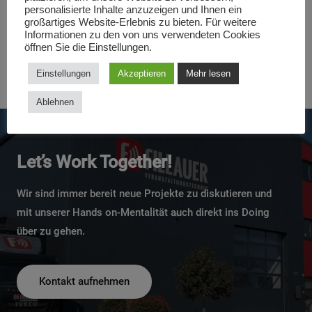
personalisierte Inhalte anzuzeigen und Ihnen ein
großartiges Website-Erlebnis zu bieten. Für weitere
Informationen zu den von uns verwendeten Cookies
←
Vorheriger
Nächster
öffnen Sie die Einstellungen.
Beitrag
Beitrag
Einstellungen
Akzeptieren
Mehr lesen
→
Ablehnen
Let’s Work Together!
Wir sind immer bereit neue Projekte zu diskutieren und
mit unserer Hands on-Mentalität auch direkt ins Doing
über zu gehen.
Kontakt aufnehmen