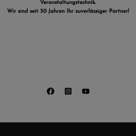
Veranstaltungstechnik.​
Wir sind seit 30 Jahren Ihr zuverlässiger Partner!
LET'S TALK
info@ws-audio.de
info@fillauer-veranstaltungstechnik.de
STAY CONNECTED