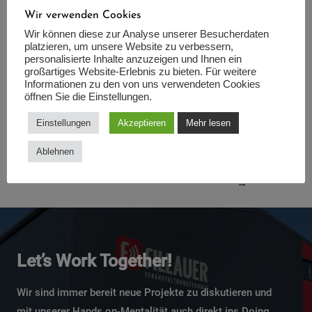
#event
#wsaudio
#fillauer
#veranstaltung
#show
#lor
Wir verwenden Cookies
sch
#herxheim
#lichttechnik
#tontechnik
#buehne
#s
Wir können diese zur Analyse unserer Besucherdaten
pecialeffects
#multimedia
#smartboard
#livestream
#
platzieren, um unsere Website zu verbessern,
personalisierte Inhalte anzuzeigen und Ihnen ein
energetisch
#bausanierung
großartiges Website-Erlebnis zu bieten. Für weitere
Informationen zu den von uns verwendeten Cookies
öffnen Sie die Einstellungen.
Einstellungen
Akzeptieren
Mehr lesen
←
Vorheriger
Nächster
Ablehnen
Beitrag
Beitrag
→
Let’s Work Together!
Wir sind immer bereit neue Projekte zu diskutieren und
mit unserer Hands on-Mentalität auch direkt ins Doing